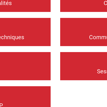
lités
C
echniques
Commun
Ses
IP