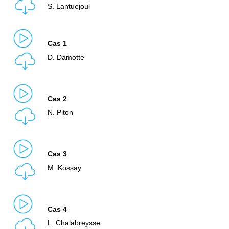
S. Lantuejoul
Cas 1
D. Damotte
Cas 2
N. Piton
Cas 3
M. Kossay
Cas 4
L. Chalabreysse