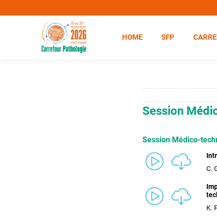
HOME
SFP
CARRE
Session Médi
Session Médico-techn
Int
C. 
Imp
tec
K. 