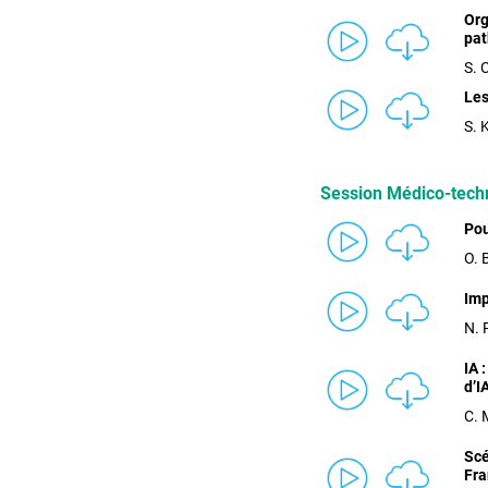
Org
pat
S. 
Les
S. 
Session Médico-techn
Pou
O. 
Imp
N. 
IA 
d’I
C. 
Scé
Fra